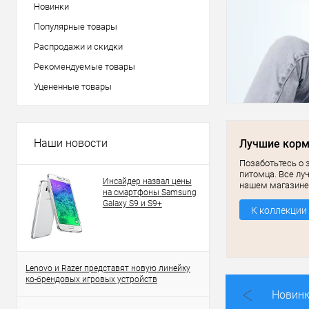
Новинки
Популярные товары
Распродажи и скидки
Рекомендуемые товары
Уцененные товары
Наши новости
Лучшие кор
Позаботьтесь о 
питомца. Все лу
Инсайдер назвал цены
нашем магазине
на смартфоны Samsung
Galaxy S9 и S9+
К коллекции
Lenovo и Razer представят новую линейку
ко-брендовых игровых устройств
Новин