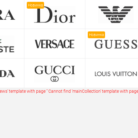
ик
Сравнение
Купить в 1 клик
Сравнение
Купит
Новинка
В наличии
В избранное
В наличии
В изб
Новинка
ws' template with page ''
Cannot find 'mainCollection' template with page 