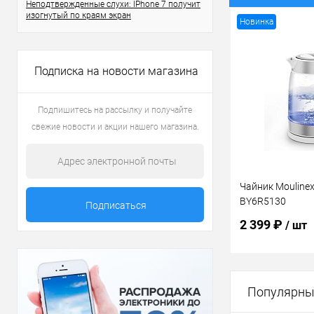
Неподтвержденные слухи: IPhone 7 получит
изогнутый по краям экран
Новинка
Подписка на новости магазина
Подпишитесь на рассылку и получайте
свежие новости и акции нашего магазина.
Чайник Moulinex 
BY6R5130
2 399 ₽
/ шт
В 
Популярны