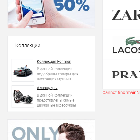
Купить в 1 кл
В избранное
Коллекции
Коллекция For men
В данной коллекции
подобраны товары для
настоящих мужчин.
Аксессуары
Cannot find 'mainNe
В данной коллекции
представлены самые
шикарные аксессуары
2015 года: сумки, ремни,
часы и другое.