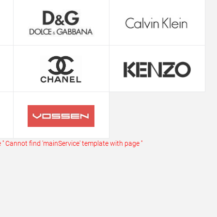
ь в 1 клик
Сравнение
ранное
В наличии
''
Cannot find 'mainService' template with page ''