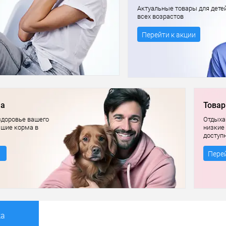
Актуальные товары для дете
всех возрастов
Перейти к акции
ма
Товар
здоровье вашего
Отдыхай
чшие корма в
низкие
доступ
Перей
ка