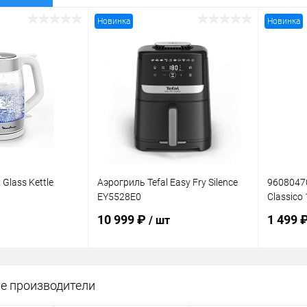
Новинка
Новинка
Glass Kettle
Аэрогриль Tefal Easy Fry Silence
96080470
EY5528E0
Classico 
10 999 ₽
1 499 
/ шт
корзину
В корзину
е производители