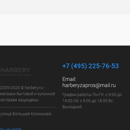
+7 (495) 225-76-53
Email:
harberyzapros@mail.ru
 2005-2025 © harbery.ru -
-магазин бытовой и кухонной
График работы Пн-Пт: с 9:00 до
 Все права защищены.
19:00 Сб: с 9:00 до 18:00 Вс:
Выходной
а улица Большая Косинская,
ть на карте