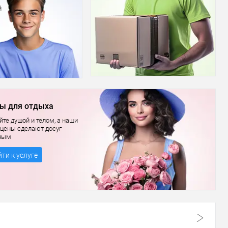
й
ы для отдыха
те душой и телом, а наши
 цены сделают досуг
ным
ти к услуге