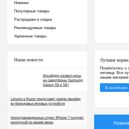
Новинки
Популярные товары
Распродажи и скидки
Рекомендуемые товары
Уцененные товары
Наши новости
Лучшие корма
Позаботьтесь о 
питомца. Все л
Инсайдер назвал цены
нашем магазине
на смартфоны Samsung
Galaxy S9 и S9+
К коллекции
Lenovo и Razer представят новую линейку
ко-брендовых игровых устройств
Неподтвержденные слухи: IPhone 7 получит
изогнутый по краям экран
Новин