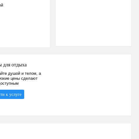
ей
ы для отдыха
йте душой и телом, а
изкие цены сделают
доступным
ти к услуге