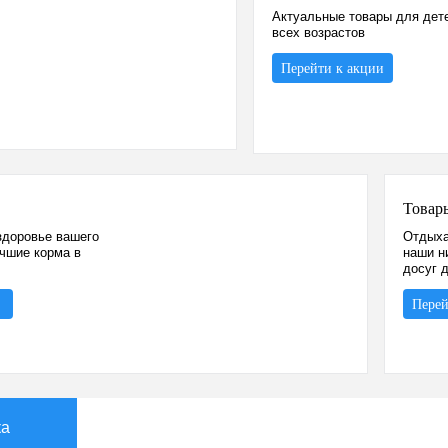
Актуальные товары для дет
всех возрастов
Перейти к акции
Товар
здоровье вашего
Отдыха
учшие корма в
наши н
досуг 
Перей
ка