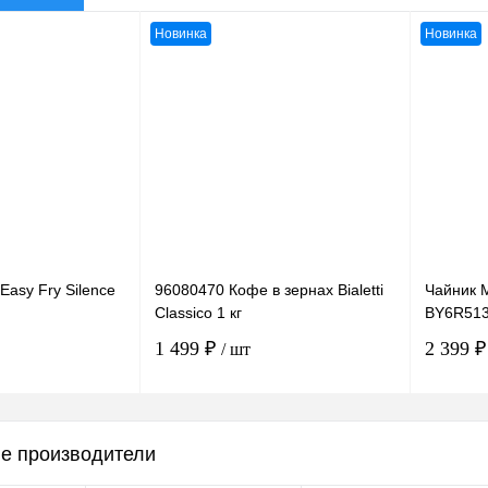
Новинка
Новинка
Easy Fry Silence
96080470 Кофе в зернах Bialetti
Чайник M
Classico 1 кг
BY6R51
1 499 ₽
2 399 
/ шт
орзину
В корзину
е производители