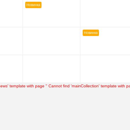
Сравнение
Купить в 1 клик
Сравнение
Купить в
Новинка
В наличии
В избранное
В наличии
В избра
Новинка
ews' template with page ''
Cannot find 'mainCollection' template with pa