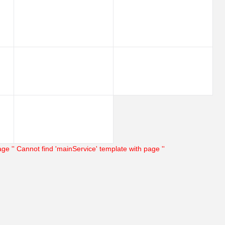
 1 клик
Сравнение
нное
В наличии
ge ''
Cannot find 'mainService' template with page ''