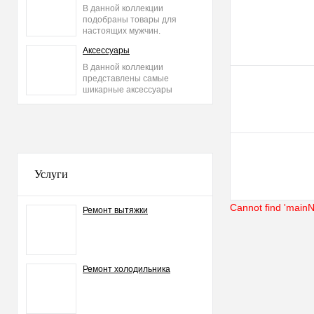
Купить в 1 клик
В данной коллекции
подобраны товары для
В избранное
настоящих мужчин.
Аксессуары
В данной коллекции
представлены самые
шикарные аксессуары
2015 года: сумки, ремни,
часы и другое.
Услуги
Cannot find 'mainN
Ремонт вытяжки
Ремонт холодильника