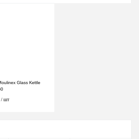
oulinex Glass Kettle
30
₽
/ шт
В корзину