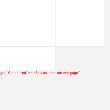
 1 клик
Сравнение
нное
В наличии
ge ''
Cannot find 'mainService' template with page ''