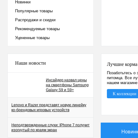
Новинки
Популярные товары
Распродажи и скидки
Рекомендуемые товары
Уцененные товары
Наши новости
Лучшие корма
Позаботьтесь о 
питомца. Все л
Инсайдер назвал цены
нашем магазине
на смартфоны Samsung
Galaxy S9 и S9+
К коллекции
Lenovo и Razer представят новую линейку
ко-брендовых игровых устройств
Неподтвержденные слухи: IPhone 7 получит
изогнутый по краям экран
Новин