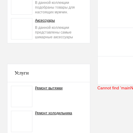
Купить в 1 клик
В данной коллекции
подобраны товары для
В избранное
настоящих мужчин.
Аксессуары
В данной коллекции
представлены самые
шикарные аксессуары
2015 года: сумки, ремни,
часы и другое.
Услуги
Cannot find 'mainN
Ремонт вытяжки
Ремонт холодильника