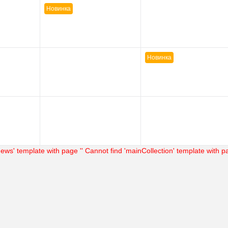
Сравнение
Купить в 1 клик
Сравнение
Купить в
Новинка
В наличии
В избранное
В наличии
В избра
Новинка
ews' template with page ''
Cannot find 'mainCollection' template with pa