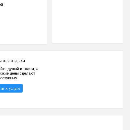
ей
ы для отдыха
йте душой и телом, а
изкие цены сделают
доступным
ти к услуге