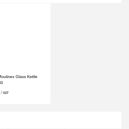
oulinex Glass Kettle
30
₽
/ шт
В корзину