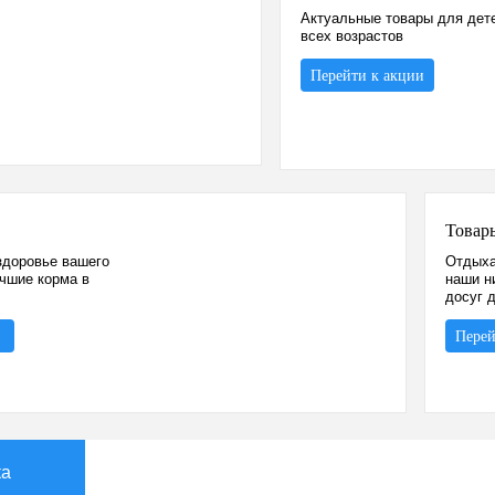
Актуальные товары для дет
всех возрастов
Перейти к акции
Товар
здоровье вашего
Отдыха
учшие корма в
наши н
досуг 
Перей
ка