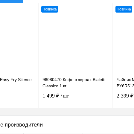
Новинка
Новинка
Easy Fry Silence
96080470 Кофе в зернах Bialetti
Чайник M
Classico 1 кг
BY6R51
1 499 ₽
2 399 
/ шт
орзину
В корзину
е производители