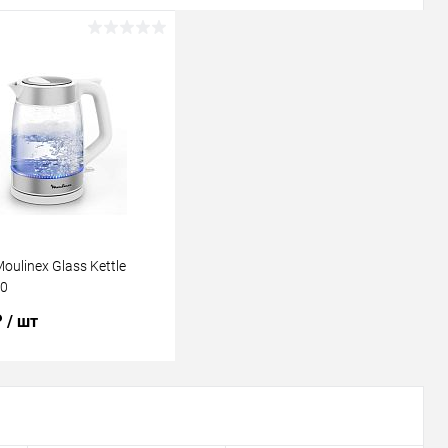
oulinex Glass Kettle
0
₽
/ шт
В корзину