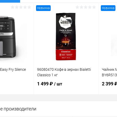
Новинка
Новинка
Easy Fry Silence
96080470 Кофе в зернах Bialetti
Чайник M
Classico 1 кг
BY6R513
1 499 ₽
2 399 
/ шт
корзину
В корзину
е производители