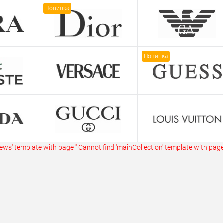
ик
Сравнение
Купить в 1 клик
Сравнение
Купит
Новинка
В наличии
В избранное
В наличии
В изб
Новинка
ws' template with page ''
Cannot find 'mainCollection' template with page 