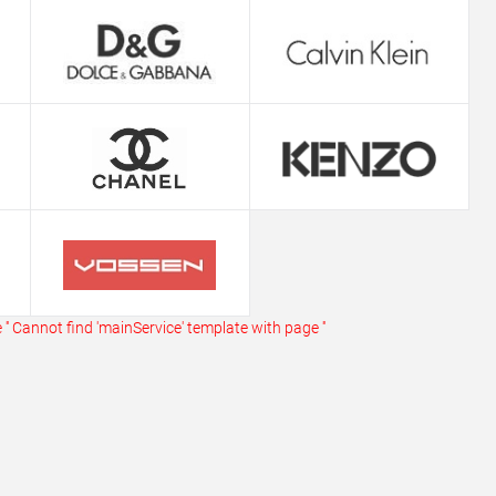
ь в 1 клик
Сравнение
ранное
В наличии
''
Cannot find 'mainService' template with page ''