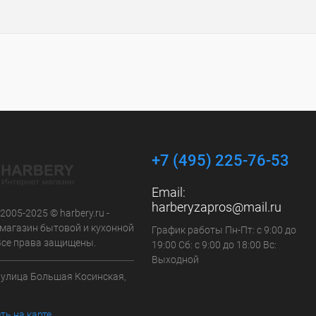
+7 (495) 225-76-53
Email:
harberyzapros@mail.ru
 2005-2025 © harbery.ru -
-магазин бытовой и кухонной
График работы Пн-Пт: с 9:00 до
 Все права защищены.
19:00 Сб: с 9:00 до 18:00 Вс:
Выходной
а улица Большая Косинская,
ть на карте