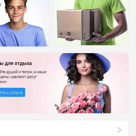
й
ы для отдыха
те душой и телом, а наши
 цены сделают досуг
ным
ти к услуге