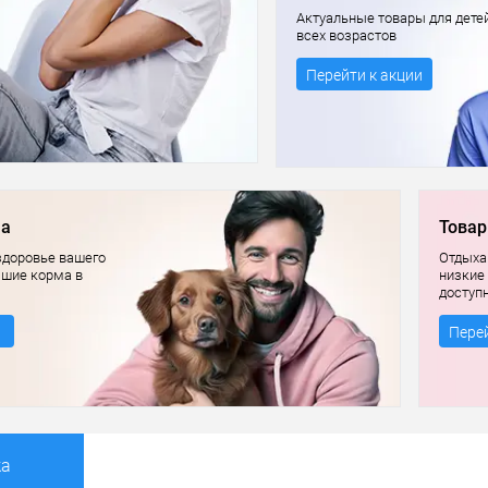
Актуальные товары для дете
всех возрастов
Перейти к акции
ма
Товар
здоровье вашего
Отдыхай
чшие корма в
низкие
доступ
Перей
ка