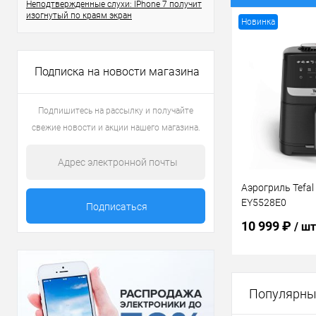
Неподтвержденные слухи: IPhone 7 получит
изогнутый по краям экран
Новинка
Подписка на новости магазина
Подпишитесь на рассылку и получайте
свежие новости и акции нашего магазина.
Аэрогриль Tefal 
EY5528E0
10 999 ₽
/ шт
В 
Популярны