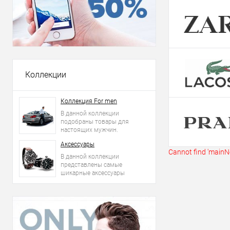
Купить в 1 кл
В избранное
Коллекции
Коллекция For men
В данной коллекции
подобраны товары для
настоящих мужчин.
Аксессуары
Cannot find 'mainNe
В данной коллекции
представлены самые
шикарные аксессуары
2015 года: сумки, ремни,
часы и другое.