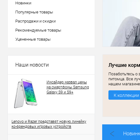
Новинки
Популярные товары
Распродажи и скидки
Рекомендуемые товары
Уцененные товары
Наши новости
Лучшие кор
Позаботьтесь о 
питомца. Все лу
Инсайдер назвал цены
нашем магазине
на смартфоны Samsung
Galaxy S9 и S9+
К коллекции
Lenovo и Razer представят новую линейку
ко-брендовых игровых устройств
Новин