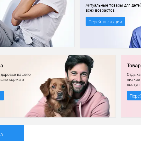
Актуальные товары для дете
всех возрастов
Перейти к акции
ма
Товар
здоровье вашего
Отдыхай
чшие корма в
низкие
доступ
Перей
ка