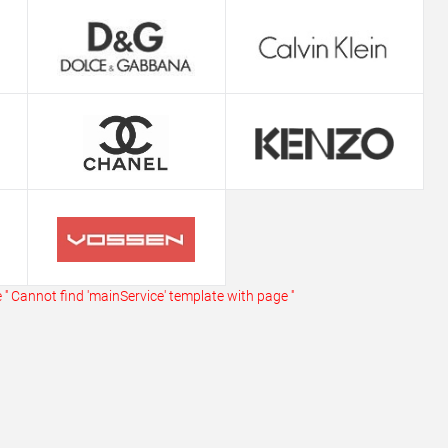
ь в 1 клик
Сравнение
ранное
В наличии
''
Cannot find 'mainService' template with page ''