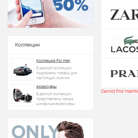
Купить в 1 кл
В избранное
Коллекции
Коллекция For men
В данной коллекции
подобраны товары для
настоящих мужчин.
Аксессуары
Cannot find 'mainNe
В данной коллекции
представлены самые
шикарные аксессуары
2015 года: сумки, ремни,
часы и другое.