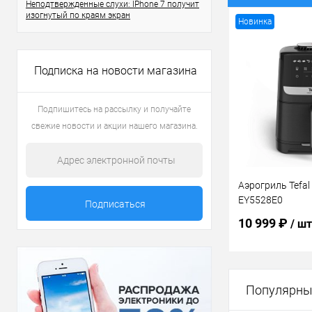
Неподтвержденные слухи: IPhone 7 получит
изогнутый по краям экран
Новинка
Подписка на новости магазина
Подпишитесь на рассылку и получайте
свежие новости и акции нашего магазина.
Аэрогриль Tefal 
EY5528E0
10 999 ₽
/ шт
В 
Популярны