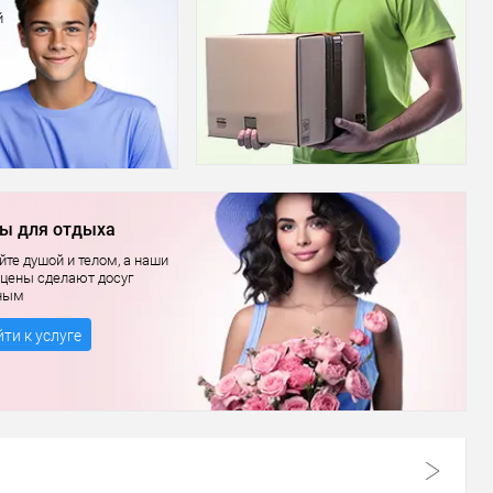
й
ы для отдыха
те душой и телом, а наши
 цены сделают досуг
ным
ти к услуге