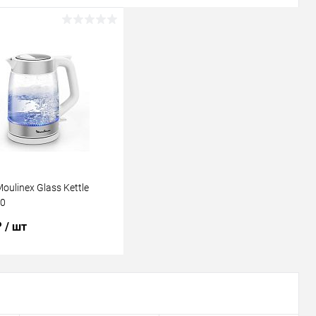
oulinex Glass Kettle
0
₽
/ шт
В корзину