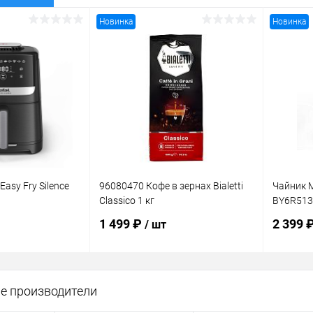
Новинка
Новинка
Easy Fry Silence
96080470 Кофе в зернах Bialetti
Чайник M
Classico 1 кг
BY6R513
1 499 ₽
2 399 
/ шт
корзину
В корзину
е производители