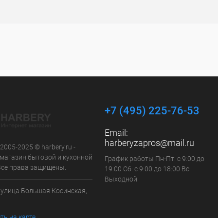
+7 (495) 225-76-53
Email:
harberyzapros@mail.ru
 2005-2025 © harbery.ru -
-магазин бытовой и кухонной
График работы Пн-Пт: с 9:00 до
 Все права защищены.
19:00 Сб: с 9:00 до 18:00 Вс:
Выходной
а улица Большая Косинская,
ть на карте