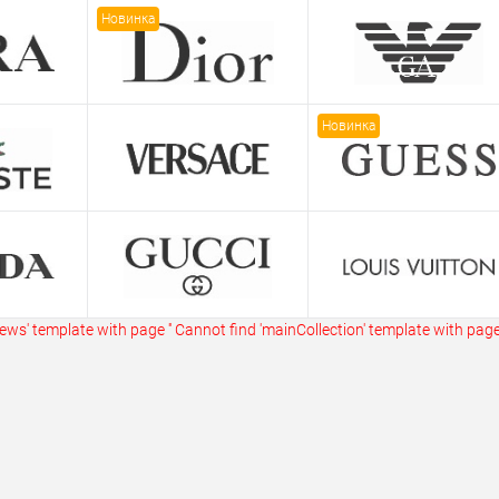
ик
Сравнение
Купить в 1 клик
Сравнение
Купит
Новинка
В наличии
В избранное
В наличии
В изб
Новинка
ws' template with page ''
Cannot find 'mainCollection' template with page 