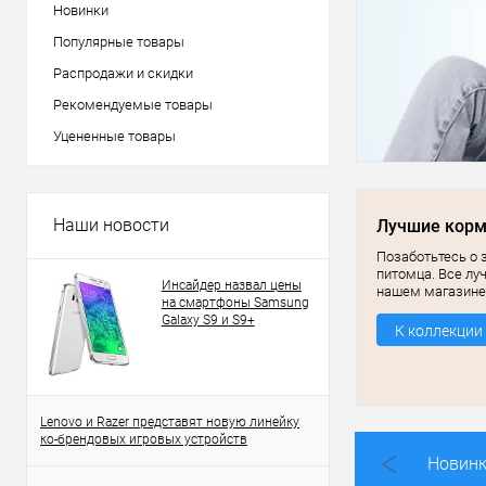
Новинки
Популярные товары
Распродажи и скидки
Рекомендуемые товары
Уцененные товары
Наши новости
Лучшие кор
Позаботьтесь о 
питомца. Все лу
Инсайдер назвал цены
нашем магазине
на смартфоны Samsung
Galaxy S9 и S9+
К коллекции
Lenovo и Razer представят новую линейку
ко-брендовых игровых устройств
Новин