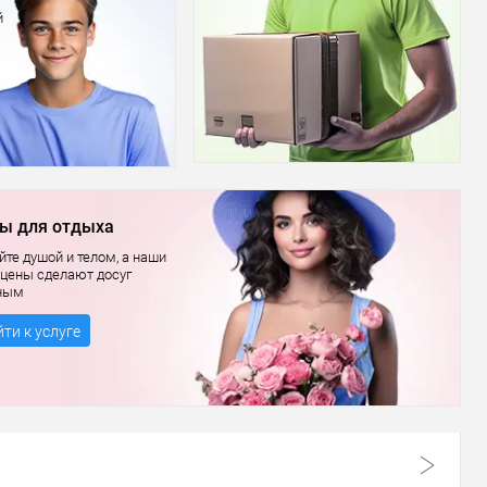
й
ы для отдыха
те душой и телом, а наши
 цены сделают досуг
ным
ти к услуге