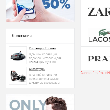
Купить в 1 кл
В избранное
Коллекции
Коллекция For men
В данной коллекции
подобраны товары для
настоящих мужчин.
Аксессуары
Cannot find 'mainNe
В данной коллекции
представлены самые
шикарные аксессуары
2015 года: сумки, ремни,
часы и другое.