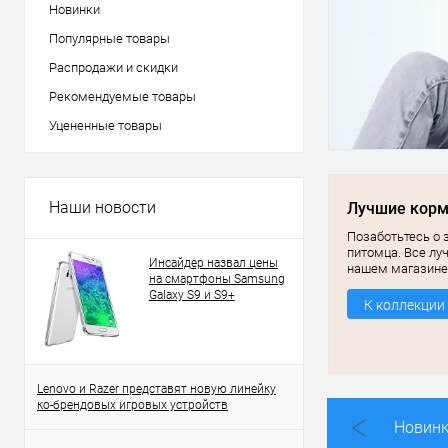
Новинки
Популярные товары
Распродажи и скидки
Рекомендуемые товары
Уцененные товары
Наши новости
Лучшие кор
Позаботьтесь о 
питомца. Все лу
Инсайдер назвал цены
нашем магазине
на смартфоны Samsung
Galaxy S9 и S9+
К коллекции
Lenovo и Razer представят новую линейку
ко-брендовых игровых устройств
Новин