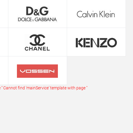
ь в 1 клик
Сравнение
ранное
В наличии
''
Cannot find 'mainService' template with page ''