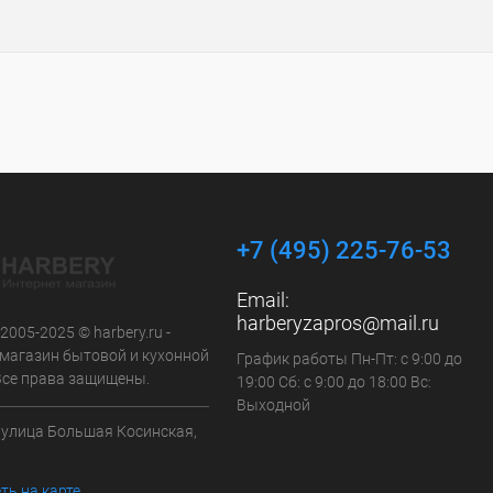
+7 (495) 225-76-53
Email:
harberyzapros@mail.ru
 2005-2025 © harbery.ru -
-магазин бытовой и кухонной
График работы Пн-Пт: с 9:00 до
 Все права защищены.
19:00 Сб: с 9:00 до 18:00 Вс:
Выходной
а улица Большая Косинская,
ть на карте