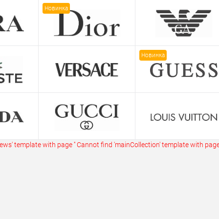
ик
Сравнение
Купить в 1 клик
Сравнение
Купит
Новинка
В наличии
В избранное
В наличии
В изб
Новинка
ws' template with page ''
Cannot find 'mainCollection' template with page 