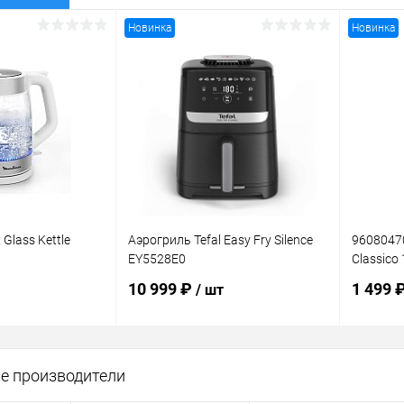
Новинка
Новинка
Glass Kettle
Аэрогриль Tefal Easy Fry Silence
96080470
EY5528E0
Classico 
10 999 ₽
1 499 
/ шт
корзину
В корзину
е производители