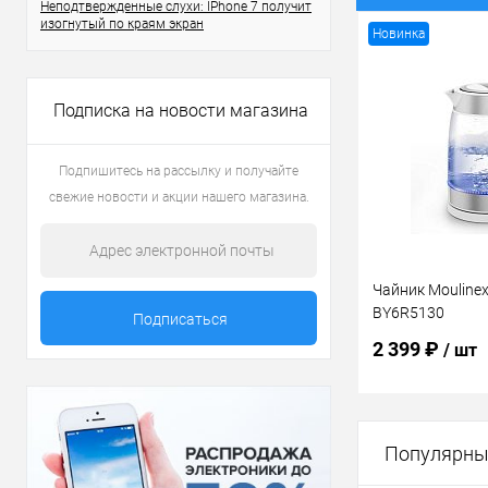
Неподтвержденные слухи: IPhone 7 получит
изогнутый по краям экран
Новинка
Подписка на новости магазина
Подпишитесь на рассылку и получайте
свежие новости и акции нашего магазина.
Чайник Moulinex 
BY6R5130
2 399 ₽
/ шт
В 
Популярны