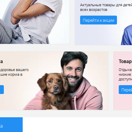
Актуальные товары для дете
всех возрастов
Перейти к акции
ма
Товар
здоровье вашего
Отдыхай
чшие корма в
низкие
доступ
Перей
ка