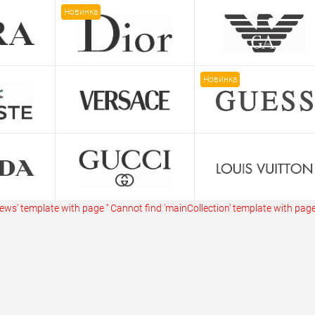
ик
Сравнение
Купить в 1 клик
Сравнение
Купит
Новинка
В наличии
В избранное
В наличии
В изб
Новинка
ws' template with page ''
Cannot find 'mainCollection' template with page 