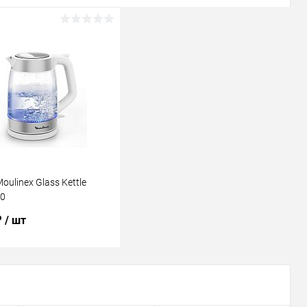
oulinex Glass Kettle
0
₽
/ шт
В корзину