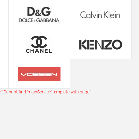
ь в 1 клик
Сравнение
ранное
В наличии
''
Cannot find 'mainService' template with page ''