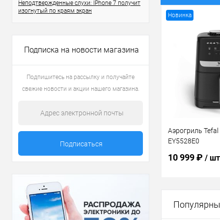
Неподтвержденные слухи: IPhone 7 получит
изогнутый по краям экран
Новинка
Подписка на новости магазина
Подпишитесь на рассылку и получайте
свежие новости и акции нашего магазина.
Аэрогриль Tefal 
EY5528E0
10 999 ₽
/ шт
В 
Популярны