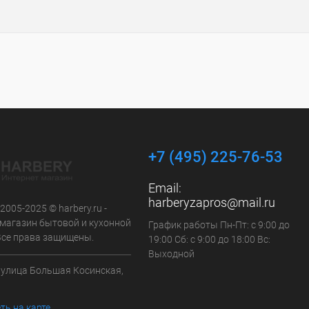
+7 (495) 225-76-53
Email:
harberyzapros@mail.ru
 2005-2025 © harbery.ru -
-магазин бытовой и кухонной
График работы Пн-Пт: с 9:00 до
 Все права защищены.
19:00 Сб: с 9:00 до 18:00 Вс:
Выходной
а улица Большая Косинская,
ть на карте