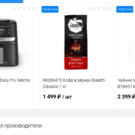
Новинка
Новинка
Easy Fry Silence
96080470 Кофе в зернах Bialetti
Чайник M
Classico 1 кг
BY6R513
1 499 ₽
2 399 
/ шт
корзину
В корзину
е производители