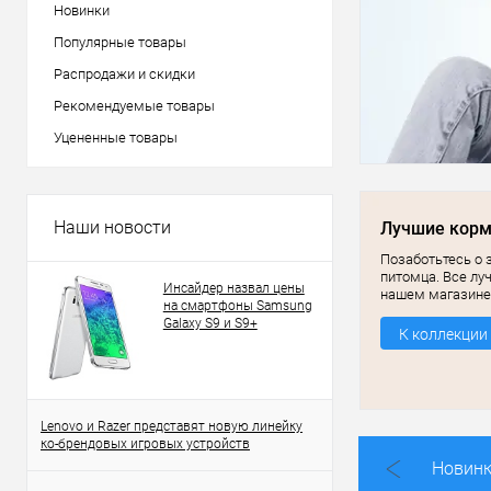
Новинки
Популярные товары
Распродажи и скидки
Рекомендуемые товары
Уцененные товары
Наши новости
Лучшие кор
Позаботьтесь о 
питомца. Все лу
Инсайдер назвал цены
нашем магазине
на смартфоны Samsung
Galaxy S9 и S9+
К коллекции
Lenovo и Razer представят новую линейку
ко-брендовых игровых устройств
Новин