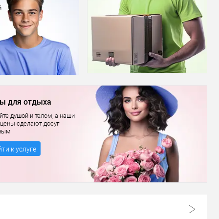
й
ы для отдыха
те душой и телом, а наши
 цены сделают досуг
ным
ти к услуге