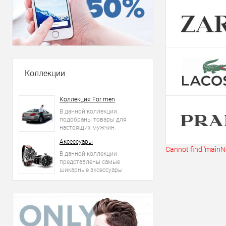
Купить в 1 кл
В избранное
Коллекции
Коллекция For men
В данной коллекции
подобраны товары для
настоящих мужчин.
Аксессуары
Cannot find 'mainNe
В данной коллекции
представлены самые
шикарные аксессуары
2015 года: сумки, ремни,
часы и другое.