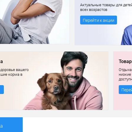
Актуальные товары для дете
всех возрастов
Перейти к акции
ма
Товар
здоровье вашего
Отдыхай
чшие корма в
низкие
доступ
Перей
ка