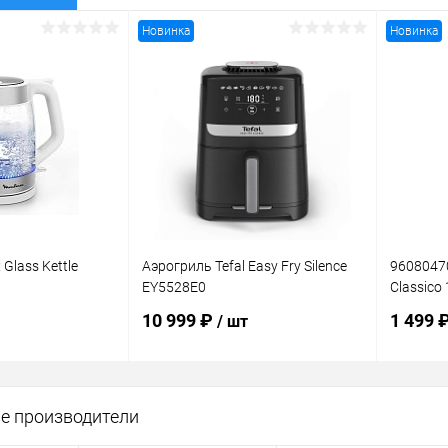
Новинка
Новинка
Glass Kettle
Аэрогриль Tefal Easy Fry Silence
96080470
EY5528E0
Classico 
10 999 ₽
1 499 
/ шт
корзину
В корзину
е производители