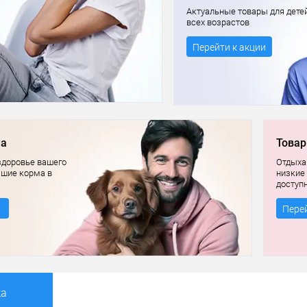
Актуальные товары для дете
всех возрастов
Перейти к акции
ма
Товар
здоровье вашего
Отдыхай
чшие корма в
низкие
доступ
Перей
ка