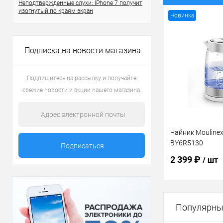
Неподтвержденные слухи: IPhone 7 получит
изогнутый по краям экран
Новинка
Подписка на новости магазина
Подпишитесь на рассылку и получайте
свежие новости и акции нашего магазина.
Чайник Moulinex 
BY6R5130
2 399 ₽
/ шт
В 
Популярны