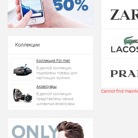
Купить в 1 кл
В избранное
Коллекции
Коллекция For men
В данной коллекции
подобраны товары для
настоящих мужчин.
Аксессуары
Cannot find 'mainNe
В данной коллекции
представлены самые
шикарные аксессуары
2015 года: сумки, ремни,
часы и другое.