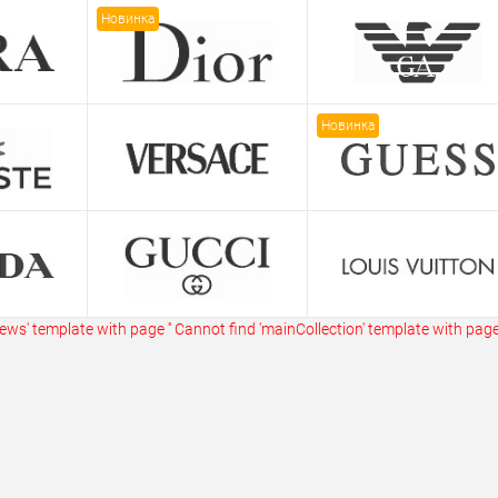
ик
Сравнение
Купить в 1 клик
Сравнение
Купит
Новинка
В наличии
В избранное
В наличии
В изб
Новинка
ws' template with page ''
Cannot find 'mainCollection' template with page 