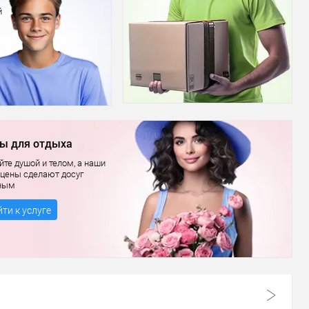
й
ы для отдыха
те душой и телом, а наши
 цены сделают досуг
ным
ти к услуге