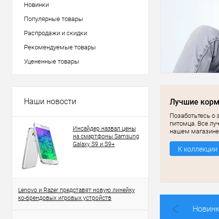
Новинки
Популярные товары
Распродажи и скидки
Рекомендуемые товары
Уцененные товары
Наши новости
Лучшие кор
Позаботьтесь о 
питомца. Все лу
Инсайдер назвал цены
нашем магазине
на смартфоны Samsung
Galaxy S9 и S9+
К коллекции
Lenovo и Razer представят новую линейку
ко-брендовых игровых устройств
Новин