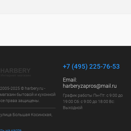
+7 (495) 225-76-53
Email:
harberyzapros@mail.ru
 2005-2025 © harbery.ru -
-магазин бытовой и кухонной
График работы Пн-Пт: с 9:00 до
 Все права защищены.
19:00 Сб: с 9:00 до 18:00 Вс:
Выходной
а улица Большая Косинская,
ть на карте