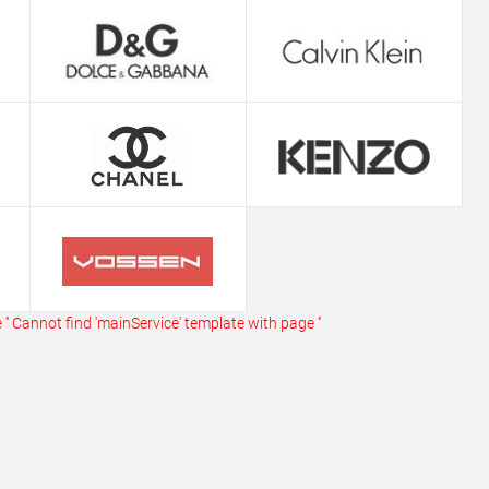
ь в 1 клик
Сравнение
ранное
В наличии
''
Cannot find 'mainService' template with page ''