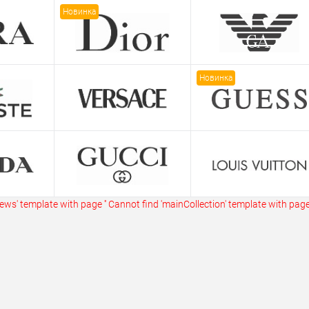
ик
Сравнение
Купить в 1 клик
Сравнение
Купит
Новинка
В наличии
В избранное
В наличии
В изб
Новинка
ws' template with page ''
Cannot find 'mainCollection' template with page 