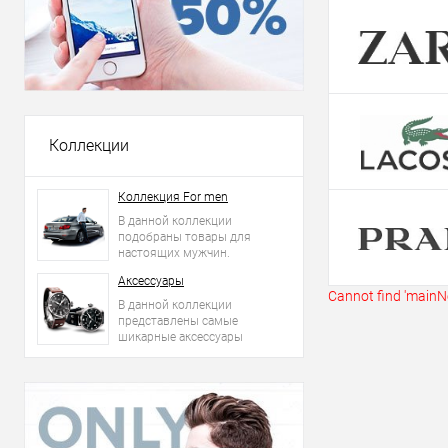
Купить в 1 кл
В избранное
Коллекции
Коллекция For men
В данной коллекции
подобраны товары для
настоящих мужчин.
Аксессуары
Cannot find 'mainNe
В данной коллекции
представлены самые
шикарные аксессуары
2015 года: сумки, ремни,
часы и другое.