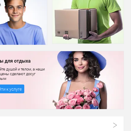
й
ы для отдыха
те душой и телом, а наши
 цены сделают досуг
ным
ти к услуге