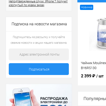
Неподтвержденные слухи: IPhone 7 получит
изогнутый по краям экран
Новинка
Подписка на новости магазина
Подпишитесь на рассылку и получайте
свежие новости и акции нашего магазина.
Чайник Moulinex 
BY6R5130
2 399 ₽
/ шт
В 
Популярны