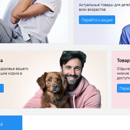
Актуальные товары для дете
всех возрастов
Перейти к акции
ма
Товар
здоровье вашего
Отдыхай
чшие корма в
низкие
доступ
Перей
ка