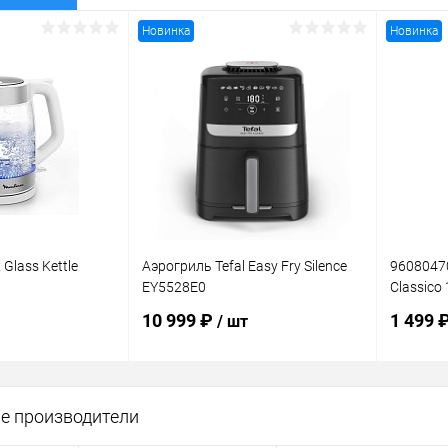
Новинка
Новинка
Glass Kettle
Аэрогриль Tefal Easy Fry Silence
96080470
EY5528E0
Classico 
10 999 ₽
1 499 
/ шт
корзину
В корзину
е производители