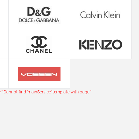
ь в 1 клик
Сравнение
ранное
В наличии
''
Cannot find 'mainService' template with page ''