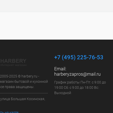
+7 (495) 225-76-53
Email:
harberyzapros@mail.ru
 2005-2025 © harbery.ru -
-магазин бытовой и кухонной
График работы Пн-Пт: с 9:00 до
 Все права защищены.
19:00 Сб: с 9:00 до 18:00 Вс:
Выходной
а улица Большая Косинская,
ть на карте