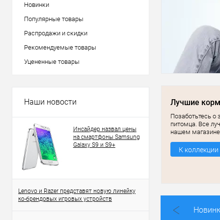
Новинки
Популярные товары
Распродажи и скидки
Рекомендуемые товары
Уцененные товары
Наши новости
Лучшие кор
Позаботьтесь о 
питомца. Все лу
Инсайдер назвал цены
нашем магазине
на смартфоны Samsung
Galaxy S9 и S9+
К коллекции
Lenovo и Razer представят новую линейку
ко-брендовых игровых устройств
Новин