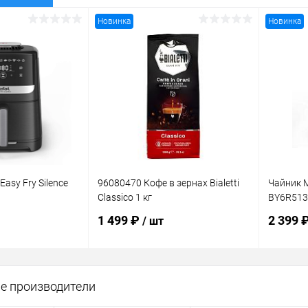
Новинка
Новинка
Easy Fry Silence
96080470 Кофе в зернах Bialetti
Чайник M
Classico 1 кг
BY6R513
1 499 ₽
2 399 
/ шт
корзину
В корзину
е производители