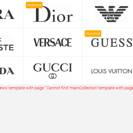
ик
Сравнение
Купить в 1 клик
Сравнение
Купит
Новинка
В наличии
В избранное
В наличии
В изб
Новинка
ws' template with page ''
Cannot find 'mainCollection' template with page 