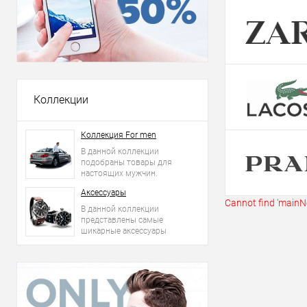
Купить в 1 кл
В избранное
Коллекции
Коллекция For men
В данной коллекции
подобраны товары для
настоящих мужчин.
Аксессуары
Cannot find 'mainNe
В данной коллекции
представлены самые
шикарные аксессуары
2015 года: сумки, ремни,
часы и другое.