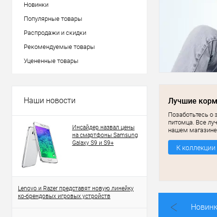
Новинки
Популярные товары
Распродажи и скидки
Рекомендуемые товары
Уцененные товары
Наши новости
Лучшие кор
Позаботьтесь о 
питомца. Все лу
Инсайдер назвал цены
нашем магазине
на смартфоны Samsung
Galaxy S9 и S9+
К коллекции
Lenovo и Razer представят новую линейку
ко-брендовых игровых устройств
Новин