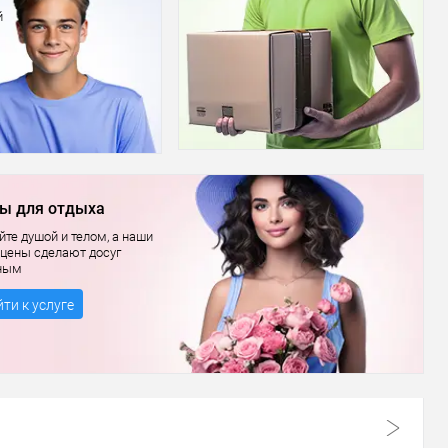
й
ы для отдыха
те душой и телом, а наши
 цены сделают досуг
ным
ти к услуге