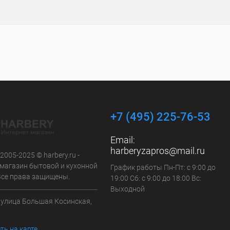
+7 (495) 225-76-53
Email:
harberyzapros@mail.ru
 2005-2025 © harbery.ru -
-магазин бытовой и кухонной
График работы Пн-Пт: с 9:00 до
 Все права защищены.
19:00 Сб: с 9:00 до 18:00 Вс:
Выходной
а улица Большая Косинская,
ть на карте