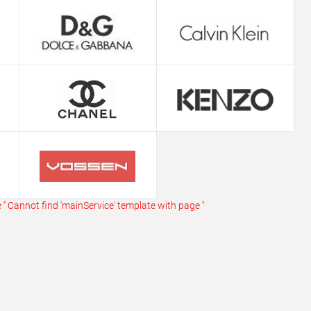
ь в 1 клик
Сравнение
ранное
В наличии
''
Cannot find 'mainService' template with page ''