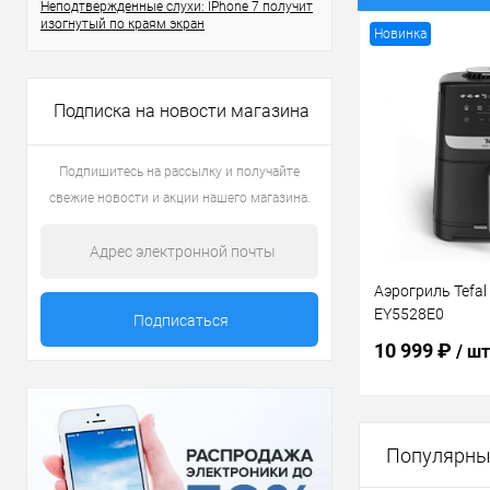
Неподтвержденные слухи: IPhone 7 получит
изогнутый по краям экран
Новинка
Подписка на новости магазина
Подпишитесь на рассылку и получайте
свежие новости и акции нашего магазина.
Аэрогриль Tefal 
EY5528E0
10 999 ₽
/ шт
В 
Популярны