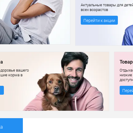
Актуальные товары для дете
всех возрастов
Перейти к акции
ма
Товар
здоровье вашего
Отдыхай
чшие корма в
низкие
доступ
Перей
ка