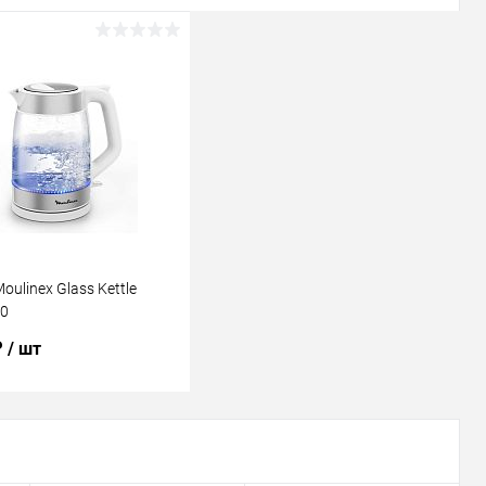
oulinex Glass Kettle
0
₽
/ шт
В корзину