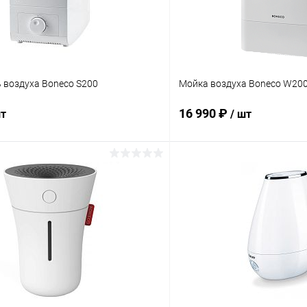
 воздуха Boneco S200
Мойка воздуха Boneco W20
16 990 ₽
шт
/ шт
В корзину
В корз
 клик
Сравнение
Купить в 1 клик
ое
Под заказ
В избранное