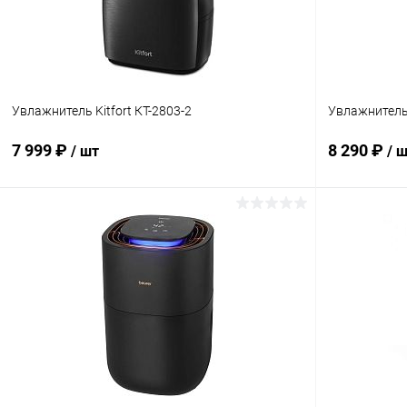
Увлажнитель Kitfort КТ-2803-2
Увлажнитель
7 999 ₽
8 290 ₽
/ шт
/ 
В корзину
Купить в 1 клик
Сравнение
Купить в 1
В избранное
Под заказ
В избранн