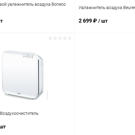
вой увлажнитель воздуха Boneco
Увлажнитель воздуха Beurer
2 699 ₽
шт
/ шт
В корзину
В корз
 клик
Сравнение
Купить в 1 клик
ое
Под заказ
В избранное
 Воздухоочиститель
 шт