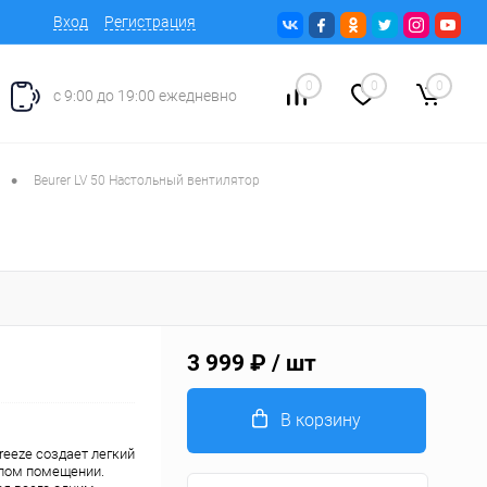
Вход
Регистрация
0
0
0
с 9:00 до 19:00 ежедневно
•
Beurer LV 50 Настольный вентилятор
3 999 ₽
/ шт
В корзину
reeze создает легкий
илом помещении.