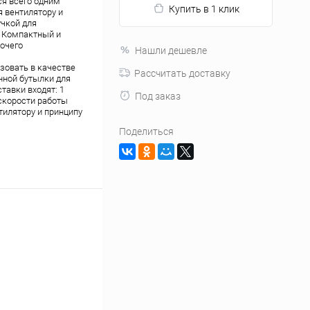
ся всего одним
Купить в 1 клик
 вентилятору и
учкой для
ы Компактный и
бочего
Нашли дешевле
зовать в качестве
Рассчитать доставку
нной бутылки для
тавки входят: 1
Под заказ
 скорости работы
тилятору и принципу
Поделиться