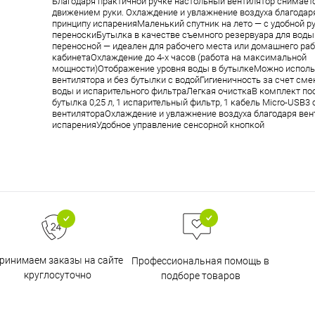
Благодаря практичной ручке настольный вентилятор снимает
движением руки. Охлаждение и увлажнение воздуха благодаря
принципу испаренияМаленький спутник на лето — с удобной р
переноскиБутылка в качестве съемного резервуара для вод
переносной — идеален для рабочего места или домашнего ра
кабинетаОхлаждение до 4-х часов (работа на максимальной
мощности)Отображение уровня воды в бутылкеМожно исполь
вентилятора и без бутылки с водойГигиеничность за счет сме
воды и испарительного фильтраЛегкая очисткаВ комплект пос
бутылка 0,25 л, 1 испарительный фильтр, 1 кабель Micro-USB3
вентилятораОхлаждение и увлажнение воздуха благодаря вен
испаренияУдобное управление сенсорной кнопкой
ринимаем заказы на сайте
Профессиональная помощь в
круглосуточно
подборе товаров