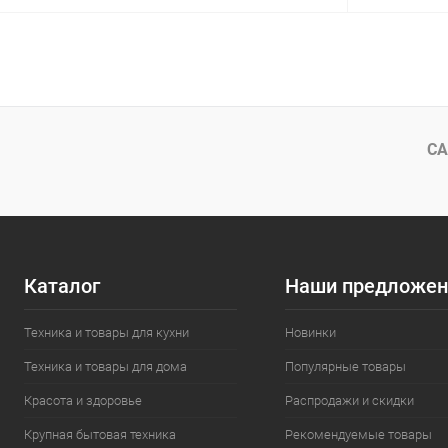
В корзину
Купить в 1 клик
Сравнение
Купить в 1
В избранное
Под заказ
В избранн
СА
Каталог
Наши предложен
Техника и товары для кухни
Новинки
Техника и товары для дома
Популярные товары
Красота и здоровье
Распродажи и скидки
Крупная бытовая техника
Рекомендуемые товары