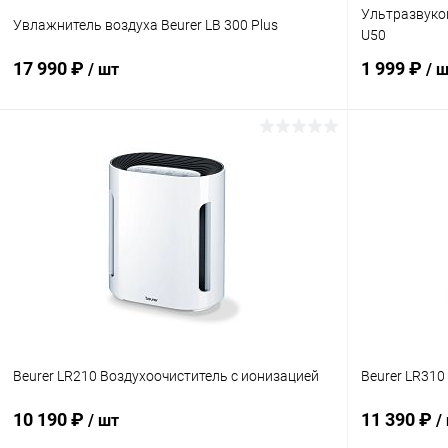
Ультразвуко
Увлажнитель воздуха Beurer LB 300 Plus
U50
17 990 ₽
1 999 ₽
/ шт
/ 
В корзину
Купить в 1 клик
Сравнение
Купить в 1
В избранное
Под заказ
В избранн
Beurer LR210 Воздухоочиститель с ионизацией
Beurer LR310
10 190 ₽
11 390 ₽
/ шт
/