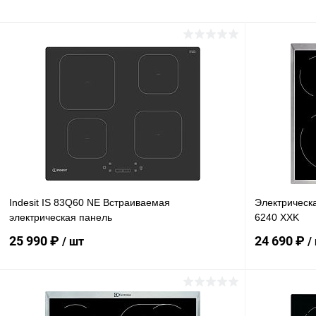
Indesit IS 83Q60 NE Встраиваемая
Электрическа
электрическая панель
6240 XXK
25 990 ₽
24 690 ₽
/ шт
/
В корзину