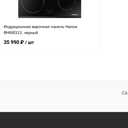
Индукционная варочная панель Hansa
BHI68313, черный
35 990 ₽
/ шт
В корзину
Купить в 1 клик
Сравнение
В избранное
Под заказ
СА