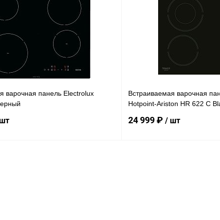
1 клик
Сравнение
Купить в 1 клик
ое
Под заказ
В избранное
 варочная панель Electrolux
Встраиваемая варочная пан
черный
Hotpoint-Ariston HR 622 C Bl
24 999 ₽
 шт
/ шт
В корзину
В корз
1 клик
Сравнение
Купить в 1 клик
ое
Под заказ
В избранное