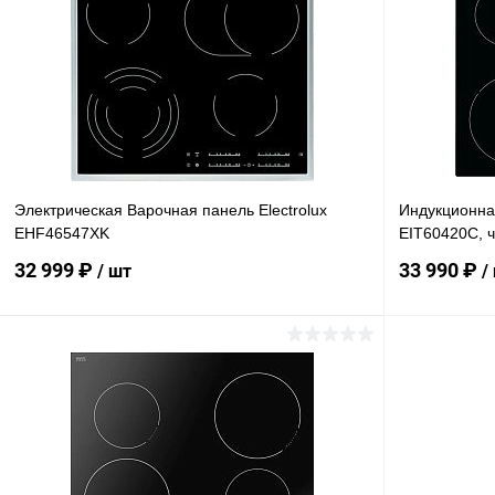
Купить в 1 клик
Сравнение
Купить в 
В избранное
Под заказ
В избранн
Электрическая Варочная панель Electrolux
Индукционная
EHF46547XK
EIT60420C, 
32 999 ₽
33 990 ₽
/ шт
/
В корзину
Купить в 1 клик
Сравнение
Купить в 
В избранное
Под заказ
В избранн