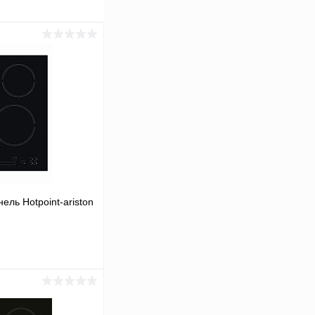
ель Hotpoint-ariston
ину